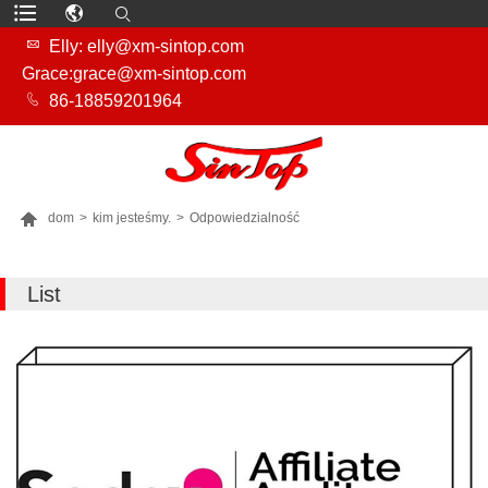

Elly: elly@xm-sintop.com
Grace:grace@xm-sintop.com

86-18859201964

dom
>
kim jesteśmy.
>
Odpowiedzialność
WIĘCEJ PRODUKTÓW
List