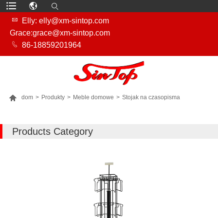

Elly: elly@xm-sintop.com
Grace:grace@xm-sintop.com

86-18859201964

dom
>
Produkty
>
Meble domowe
>
Stojak na czasopisma
WIĘCEJ PRODUKTÓW
Products Category