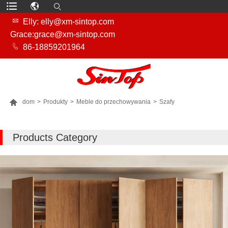

Elly: elly@xm-sintop.com
Grace:grace@xm-sintop.com

86-18859201964

dom
>
Produkty
>
Meble do przechowywania
>
Szafy
WIĘCEJ PRODUKTÓW
Products Category